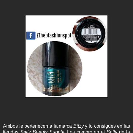
Ambos le pertenecen a la marca
Bitzy
y lo consigues en las
tiendas
Sally Beauty Supply
. Los compro en el
Sally
de la