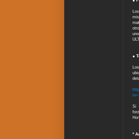
● P
Los
mis
mat
otr
uno
ULT
● T
Los
ubi
det
htt
m=
Si 
for
Hon
* A