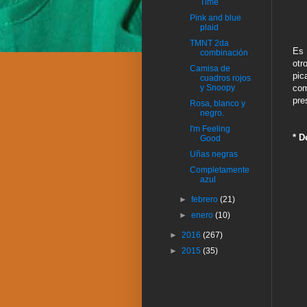
Time
Pink and blue
plaid
TMNT 2da
Es 
combinación
otr
Camisa de
pi
cuadros rojos
com
y Snoopy
pre
Rosa, blanco y
negro.
I'm Feeling
* D
Good
Uñas negras
Completamente
azul
►
febrero
(21)
►
enero
(10)
►
2016
(267)
►
2015
(35)