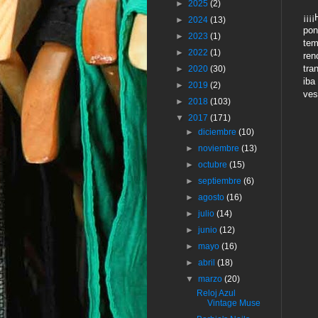
►
2025
(2)
¡¡¡
►
2024
(13)
pon
►
2023
(1)
tem
►
2022
(1)
ren
tra
►
2020
(30)
iba
►
2019
(2)
ves
►
2018
(103)
▼
2017
(171)
►
diciembre
(10)
►
noviembre
(13)
►
octubre
(15)
►
septiembre
(6)
►
agosto
(16)
►
julio
(14)
►
junio
(12)
►
mayo
(16)
►
abril
(18)
▼
marzo
(20)
Reloj Azul
Vintage Muse