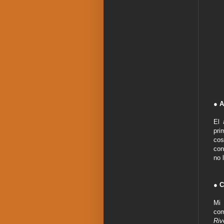
● A
El 
pri
cos
con
no 
● C
Mi 
com
Riv