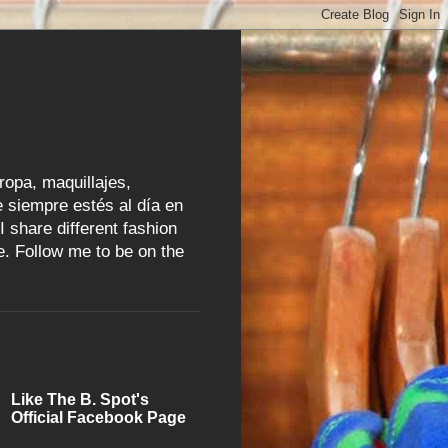
ropa, maquillajes,
 siempre estés al día en
I share different fashion
e. Follow me to be on the
Like The B. Spot's
Official Facebook Page