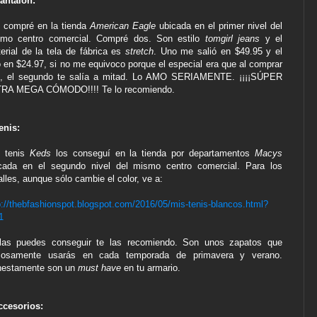
antalón:
 compré en la tienda
American Eagle
ubicada en el primer nivel del
mo centro comercial. Compré dos. Son estilo
tomgirl jeans
y el
erial de la tela de fábrica es
stretch
. Uno me salió en $49.95 y el
o en $24.97, si no me equivoco porque el especial era que al comprar
, el segundo te salía a mitad. Lo AMO SERIAMENTE. ¡¡¡¡SÚPER
RA MEGA CÓMODO!!!! Te lo recomiendo.
enis:
 tenis
Keds
los conseguí en la tienda por departamentos
Macys
cada en el segundo nivel del mismo centro comercial. Para los
alles, aunque sólo cambie el color, ve a:
p://thebfashionspot.blogspot.com/2016/05/mis-tenis-blancos.html?
1
las puedes conseguir te las recomiendo. Son unos zapatos que
zosamente usarás en cada temporada de primavera y verano.
estamente son un
must have
en tu armario.
ccesorios: