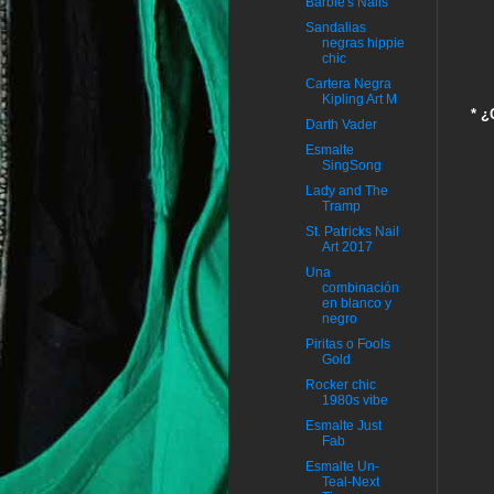
Barbie's Nails
Sandalias
negras hippie
chic
Cartera Negra
Kipling Art M
* ¿
Darth Vader
Esmalte
SingSong
Lady and The
Tramp
St. Patricks Nail
Art 2017
Una
combinación
en blanco y
negro
Piritas o Fools
Gold
Rocker chic
1980s vibe
Esmalte Just
Fab
Esmalte Un-
Teal-Next