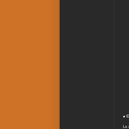
● C
La 