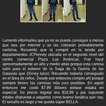
Lamento informarles que ya no se puede conseguir a menos
que sea por
Internet
y se las cobrarán probablemente
carísima. Recuerdo que la compré en la tienda por
departamentos
JCPenney
ubicada en el segundo nivel del
centro comercial Plaza Las Américas. Fue hace
aproximadamente un año y medio atrás porque esta camisa
salió para el estreno de la Saga de la Guerra de las
Galaxias que
Disney
lanzó. Recuerdo haberla conseguido
en el área de niños. Desde ese entonces compro ahí porque
siempre tienen las camisas más
cool
posibles. En aquel
entonces me costó $7.99 dólares porque estaba en
especial. Su precio regular era $16.99 y por supuesto
estaba dispuesta a pagarlos como buena fanática que soy.
El tamaño es
large
y me queda súper BELLA.