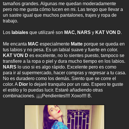
tamaños grandes. Algunas me quedan moderadamente
pero no me gusta cómo lucen en mi. Las tengo que llevar a
un sastre igual que muchos pantalones, trajes y ropa de
trabajo.
Los
labiales
que utilizaré son
MAC,
NARS
y
KAT VON D
.
Me encanta
MAC
especialmente
Matte
porque se queda en
tus labios y no pesa. Es un labial suave y fuerte en color.
KAT VON D
es excelente, no lo sientes puesto, tampoco se
transfiere a la ropa o piel y dura mucho tiempo en los labios.
NARS
lo uso si es algo rápido. Excelente pero es como
para ir al supermercado, hacer compras y regresar a tu casa.
No es duradero como los demás. Siento que se corre el
color. A
Dior
lo dejaré tranquilo por un rato. Espero te guste
el estilo y lo puedas lucir. Estaré añadiendo otras
combinaciones. ¡¡¡¡Pendientes!!!! Xoxo!!!! B.