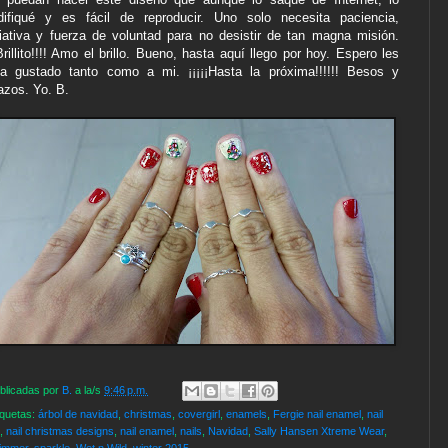
ifiqué y es fácil de reproducir. Uno solo necesita paciencia,
ciativa y fuerza de voluntad para no desistir de tan magna misión.
¡Brillito!!!! Amo el brillo. Bueno, hasta aquí llego por hoy. Espero les
a gustado tanto como a mi. ¡¡¡¡¡Hasta la próxima!!!!!! Besos y
azos. Yo. B.
blicadas por
B.
a la/s
9:46 p.m.
iquetas:
árbol de navidad
,
christmas
,
covergirl
,
enamels
,
Fergie nail enamel
,
nail
,
nail christmas designs
,
nail enamel
,
nails
,
Navidad
,
Sally Hansen Xtreme Wear
,