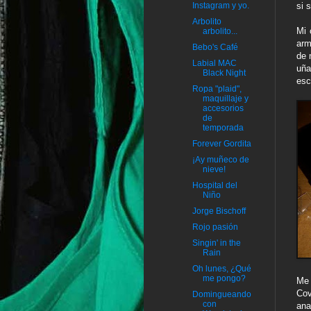
si 
Instagram y yo.
Arbolito
Mi 
arbolito...
arm
Bebo's Café
de 
Labial MAC
uña
Black Night
esc
Ropa "plaid",
maquillaje y
accesorios
de
temporada
Forever Gordita
¡Ay muñeco de
nieve!
Hospital del
Niño
Jorge Bischoff
Rojo pasión
Singin' in the
Rain
Oh lunes, ¿Qué
me pongo?
Me 
Cov
Domingueando
con
ana