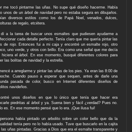
r me tocó pintarme las uñas. No supe qué diseño hacerme. Había
to unos de un árbol de navidad pero no estaba segura en dibujarlos.
ían diversos estilos como los de Papá Noel, venados, dulces,
olturas de regalo, etcétera.
dí a la tarea de buscar unos esmaltes que pudiesen ayudarme a
feccionar cada detalle perfecto. Tenía claro que me quería pintar las
s de rojo. Entonces fui a mi caja y encontré un esmalte rojo, otro
nco, uno verde, y otros con brillo. Era como una señal que me decía
 hiciera el árbol. En ese momento, busqué diferentes colores para
er las bolitas de navidad y la estrella.
encé a arreglarme y pintar las uñas de los pies. Ya eran las 8:00 de
noche. Cuando pauso a esperar que sequen, antes de darle una
unda pasada de color, busco en Internet diferentes diseños de
olitos navideños.
ontré unos diseños en que lo único que tenía que hacer era
ocarle piedritas al árbol y ya. Suena bien y fácil ¿verdad? Pues no.
lo es. En ese momento pensé que lo era. ¡Que ilusa fui!
persona había pintado un arbolito sobre un color bello que da la
ualidad tenía pero no lo había usado. Tuve que buscarlo en la cajita
 las uñas pintadas. Gracias a Dios que era el esmalte transparente y