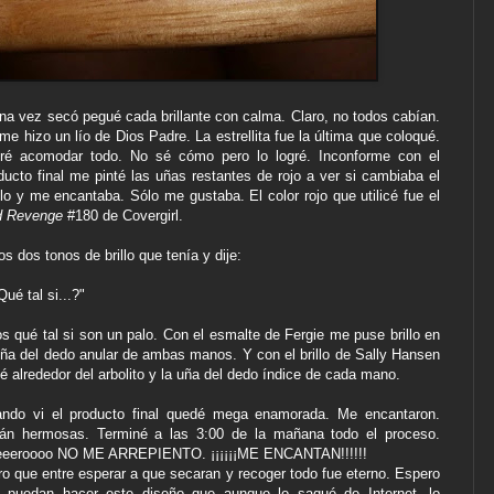
na vez secó pegué cada brillante con calma. Claro, no todos cabían.
me hizo un lío de Dios Padre. La estrellita fue la última que coloqué.
ré acomodar todo. No sé cómo pero lo logré. Inconforme con el
ducto final me pinté las uñas restantes de rojo a ver si cambiaba el
ilo y me encantaba. Sólo me gustaba. El color rojo que utilicé fue el
d Revenge
#180 de Covergirl.
los dos tonos de brillo que tenía y dije:
Qué tal si...?"
s qué tal si son un palo. Con el esmalte de Fergie me puse brillo en
uña del dedo anular de ambas manos. Y con el brillo de Sally Hansen
té alrededor del arbolito y la uña del dedo índice de cada mano.
ndo vi el producto final quedé mega enamorada. Me encantaron.
án hermosas. Terminé a las 3:00 de la mañana todo el proceso.
eeroooo NO ME ARREPIENTO. ¡¡¡¡¡¡ME ENCANTAN!!!!!!
ro que entre esperar a que secaran y recoger todo fue eterno. Espero
 puedan hacer este diseño que aunque lo saqué de Internet, lo