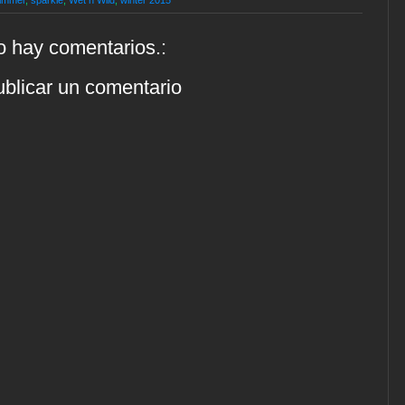
immer
,
sparkle
,
Wet n Wild
,
winter 2015
 hay comentarios.:
blicar un comentario