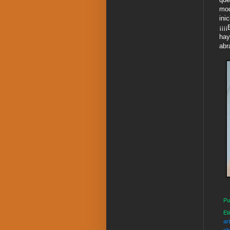
mod
ini
¡¡¡
hay
abr
Pu
Et
art