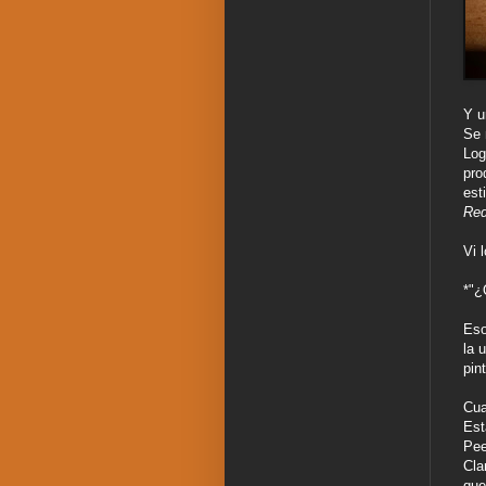
Y u
Se 
Log
pro
est
Re
Vi 
*"¿
Eso
la 
pin
Cua
Est
Pee
Cla
que