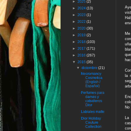
►
2025
(2)
Aye
►
2024
(13)
vis
►
2023
(1)
Hab
►
2022
(1)
env
►
2020
(30)
Me 
►
2019
(2)
con
►
2018
(103)
uña
►
2017
(171)
bla
que
►
2016
(267)
hac
▼
2015
(35)
▼
diciembre
(21)
Com
Necromancy
la 
Cosmetica
seg
(English /
arb
Español)
Perfumes para
Enc
damas y
caballeros
col
Dior
No 
Labiales matte
La 
Dior Holiday
Couture
cas
Collection
con