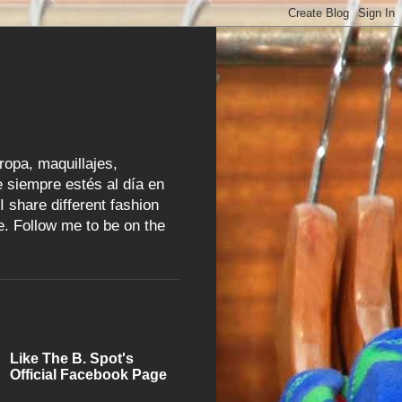
ropa, maquillajes,
 siempre estés al día en
I share different fashion
e. Follow me to be on the
Like The B. Spot's
Official Facebook Page