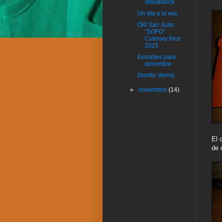
Woodstock
Un día a la vez.
Old San Juan
"SOFO"
Culinary Fest
2015
Esmaltes para
diciembre
Diorific Vernis
►
noviembre
(14)
El 
de 