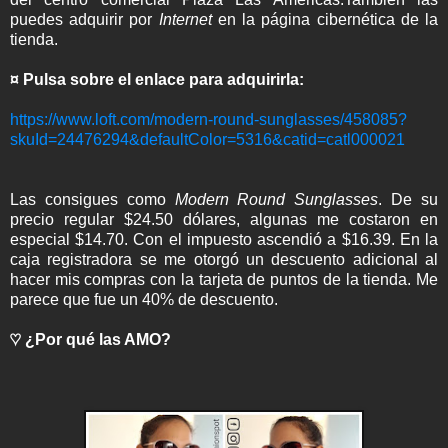
puedes adquirir por
Internet
en la página cibernética de la
tienda.
¤ Pulsa sobre el enlace para adquirirla:
https://www.loft.com/modern-round-sunglasses/458085?
skuId=24476294&defaultColor=5316&catid=catl000021
Las consigues como
Modern Round Sunglasses
. De su
precio regular $24.50 dólares, algunas me costaron en
especial $14.70. Con el impuesto ascendió a $16.39. En la
caja registradora se me otorgó un descuento adicional al
hacer mis compras con la tarjeta de puntos de la tienda. Me
parece que fue un 40% de descuento.
♡ ¿Por qué las AMO?