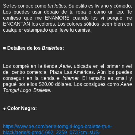
Se les conoce como
bralettes
. Su estilo es liviano y cómodo.
Los puedes usar debajo de tu ropa o como un top. Te
confieso que me ENAMORÉ cuando los vi porque me
ENCANTAN los colores. Los colores sólidos lucen bien con
cualquier estampado que lleve tu camisa.
■ Detalles de los
Bralettes
:
Los compré en la tienda
Aerie
, ubicada en el primer nivel
del centro comercial Plaza Las Américas. Aún los puedes
conseguir en la tienda e
Internet
. El tamaño es small y
pagué por ellos $20.00 dólares. Los consigues como
Aerie
Tomgirl Logo Bralette
.
● Color Negro:
https://www.ae.com/aerie-tomgirl-logo-bralette-true-
black/aerie/s-prod/1692_2259_073?cm=sUS-