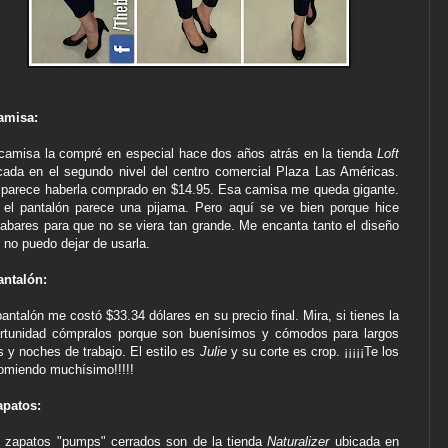
amisa:
camisa la compré en especial hace dos años atrás en la tienda
Loft
cada en el segundo nivel del centro comercial Plaza Las Américas.
parece haberla comprado en $14.95. Esa camisa me queda gigante.
 el pantalón parece una pijama. Pero aquí se ve bien porque hice
abares para que no se viera tan grande. Me encanta tanto el diseño
 no puedo dejar de usarla.
antalón:
pantalón me costó $33.34 dólares en su precio final. Mira, si tienes la
rtunidad cómpralos porque son buenísimos y cómodos para largos
s y noches de trabajo. El estilo es
Julie
y su corte es crop. ¡¡¡¡¡Te los
omiendo muchísimo!!!!!
apatos:
 zapatos "pumps" cerrados son de la tienda
Naturalizer
ubicada en