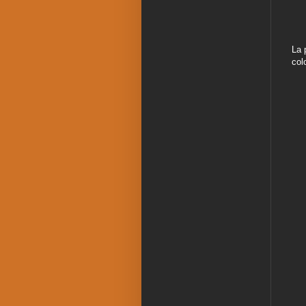
La 
col