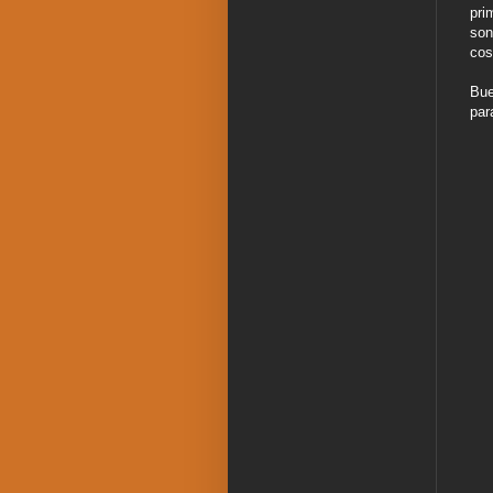
pri
son
cos
Bue
par