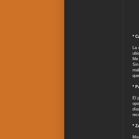
* C
La 
ubi
Me 
Sin
mal
que
* P
El 
opo
día
rec
* Z
Mis