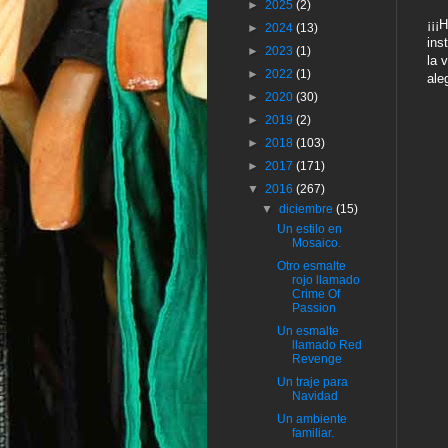
►
2025
(2)
¡¡¡
►
2024
(13)
ins
►
2023
(1)
la 
►
2022
(1)
ale
►
2020
(30)
►
2019
(2)
►
2018
(103)
►
2017
(171)
▼
2016
(267)
▼
diciembre
(15)
Un estilo en
Mosaico.
Otro esmalte
rojo llamado
Crime Of
Passion
Un esmalte
llamado Red
Revenge
Un traje para
Navidad
Un ambiente
familiar.