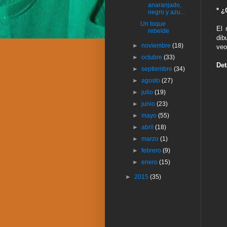
anaranjado,
* ¿
negro y azu...
Un toque
El 
rebelde
dib
►
noviembre
(18)
veo
►
octubre
(33)
Det
►
septiembre
(34)
►
agosto
(27)
►
julio
(19)
►
junio
(23)
►
mayo
(55)
►
abril
(18)
►
marzo
(1)
►
febrero
(9)
►
enero
(15)
►
2015
(35)