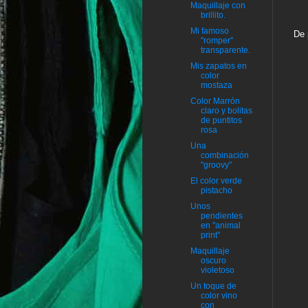
Maquillaje con
brillito.
Mi famoso
De 
"romper"
transparente.
Mis zapatos en
color
mostaza
Color Marrón
claro y bolitas
de puntitos
rosa
Una
combinación
"groovy"
El color verde
pistacho
Unos
pendientes
en "animal
print"
Maquillaje
oscuro
violetoso
Un toque de
color vino
con