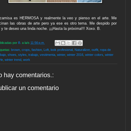
camisa es HERMOSA y realmente la veo y pienso en el arte. Me
cinan las obras de arte pero ya ese es otro tema. Me despido por
 y te deseo una linda noche. ¡¡¡Hasta la próxima!!! Xoxo. B.
blicadas por
B.
a la/s
11:56 p.m.
iquetas:
brown
,
crops
,
fashion
,
Loft
,
look profesional
,
Naturalizer
,
outfit
,
ropa de
abajo
,
shoes
,
styles
,
trabajo
,
vestimenta
,
winter
,
winter 2016
,
winter colors
,
winter
yle
,
winter trend
,
work
 hay comentarios.:
blicar un comentario