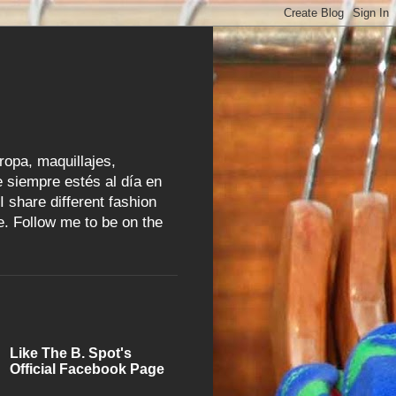
ropa, maquillajes,
 siempre estés al día en
I share different fashion
e. Follow me to be on the
Like The B. Spot's
Official Facebook Page