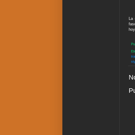
La 
fas
hoy
Pu
Et
tr
st
No
Pu