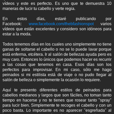
vídeos y este es perfecto. Es uno que te demuestra 10
maneras de lucir tu cabello y verte regia.
En estos días, estaré publicando por
Facebook:
www.facebook.com/thebfashionspot
varios
vídeos que están excelentes y considero son idóneos para
estar a la moda.
Todos tenemos días en los cuales uno simplemente no tiene
ganas de soltarse el cabello o no se lo puede lavar porque
está enferma, etcétera. Ir al salón de bellezas ayuda pero es
muy caro. Entonces lo únicos que podemos hacer es recurrir
a las cosas que tenemos en casa. Esos días son los
perfectos para improvisar. En mi caso, sólo me hago
peinados si mi estilista está de viaje o no pudo llegar al
salón de belleza o simplemente la ocasión lo requiere.
Aquí te presento diferentes estilos de peinados para
cabellos medianos y largos que son fáciles, no toman tanto
tiempo en hacerse y no te tienes que rosear tanto "spray"
para lucir bien. Simplemente te recoges el cabello y con un
poco basta. Lo importante es no aparecer "esgreñada" al