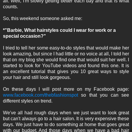
all. Well, I'm slowly getting better each day and that is what
counts.
So, this weekend someone asked me:
*"Barbie, What hairstyles could I wear for work or a
special occasion?"
I tried to tell her some easy-to-do styles that would make her
look amazing, but since I had little or no voice at all, I told her
that on my blog she would find one that would suit her well. I
started to look for YouTube videos and found this one. It is
an excellent tutorial that gives you 10 great ways to style
your hair and still look gorgeous.
On these days I will post more on my Facebook page:
www.facebook.com/thebfashionspot
so that you can see
different styles on trend.
We've all had rough days when we just want to look great
but can't always go to a hair salon. It is very expensive these
days. We just have to do something at home that goes great
with our budget. And those days when we have a bad hair