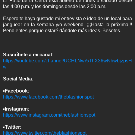
El Patio de la Cerra está abierto de lunes a sábado desde
las 4:00 p.m. y los domingos desde las 2:00 p.m.
Espero te haya gustado mi entrevista e idea de un local para
janguear en la semana y/o weekend. ¡¡¡Hasta la próxima!!!
Pendientes porque estaré dándote más ideas. Besotes.
Suscríbete a mi canal
:
https://youtube.com/channel/UCHLNwr5ThX36wNhwbjzpsH
w
Social Media:
▪︎
Facebook
:
https://www.facebook.com/thebfashionspot
▪︎
Instagram
:
https://www.instagram.com/thebfashionspot
▪︎
Twitter
:
https://www.twitter.com/thebfashionspot