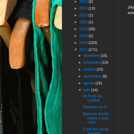
►
2025
(2)
¡Ho
►
2024
(13)
est
►
2023
(1)
►
2022
(1)
►
2020
(30)
►
2019
(2)
►
2018
(103)
▼
2017
(171)
►
diciembre
(10)
►
noviembre
(13)
►
octubre
(15)
►
septiembre
(6)
►
agosto
(16)
▼
julio
(14)
All Fired Up
Lipstick
Pantallas en X
Bikini en diseño
hippie y rosa
neón
Dove Dry Spray
Invisible