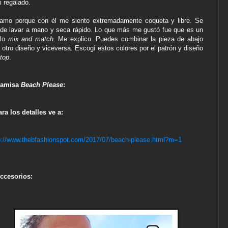
i regalado.
amo porque con él me siento extremadamente coqueta y libre. Se
de lavar a mano y seca rápido. Lo que más me gustó fue que es un
ilo
mix and match
. Me explico. Puedes combinar la pieza de abajo
 otro diseño y viceversa. Escogí estos colores por el patrón y diseño
top
.
amisa
Beach Please
:
ra los detalles ve a:
p://www.thebfashionspot.com/2017/07/beach-please.html?m=1
ccesorios: