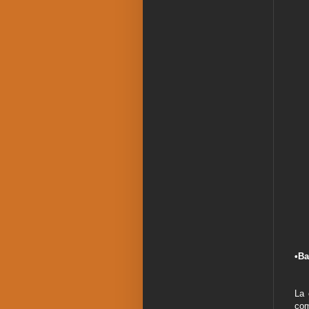
•Ba
La
com