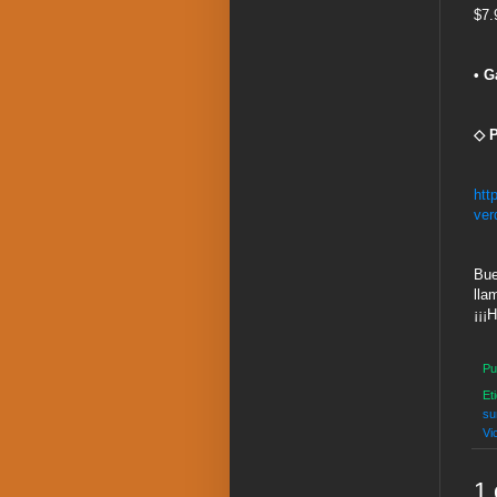
$7.
• G
◇ P
htt
ver
Bue
lla
¡¡¡
Pu
Et
su
Vi
1 