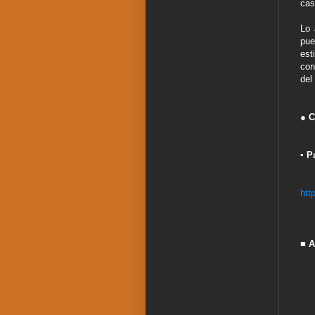
cas
Lo 
pue
est
con
del
●
C
▪
Pa
htt
■ A