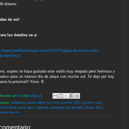
99 dólares.
afas de sol:
ara los detalles ve a:
p://www.thebfashionspot.com/2017/07/gafas-de-sol-en-color-
de.html?m=1
no, espero te haya gustado este estilo muy relajado pero hermoso y
mativo para un intenso día de playa con mucho sol. Te dejo por hoy.
Hasta la próxima!!! Xoxo. B.
blicadas por
B.
a la/s
6:55 p.m.
iquetas:
bañadores
,
beach
,
bikini
,
fun
,
neon
,
summer 2017
,
summer style
,
mmer trend
,
sunny days
,
swimsuit
,
swimwear
,
traje de baño
,
Verano 2017
,
ctoria's Secret
comentario: