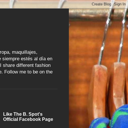
ropa, maquillajes,
 siempre estés al día en
I share different fashion
e. Follow me to be on the
Like The B. Spot's
Official Facebook Page