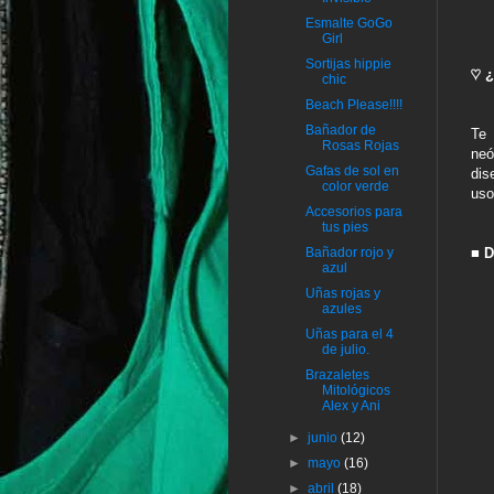
Esmalte GoGo
Girl
Sortijas hippie
♡ ¿
chic
Beach Please!!!!
Bañador de
Te
Rosas Rojas
neó
Gafas de sol en
dis
color verde
uso
Accesorios para
tus pies
■ D
Bañador rojo y
azul
Uñas rojas y
azules
Uñas para el 4
de julio.
Brazaletes
Mitológicos
Alex y Ani
►
junio
(12)
►
mayo
(16)
►
abril
(18)