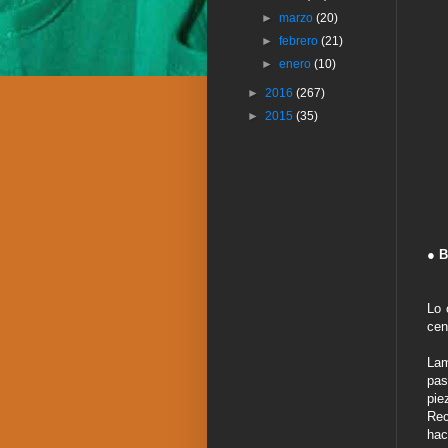
►
marzo
(20)
►
febrero
(21)
►
enero
(10)
►
2016
(267)
►
2015
(35)
● B
Lo 
cen
Lam
pas
pie
Rec
hac